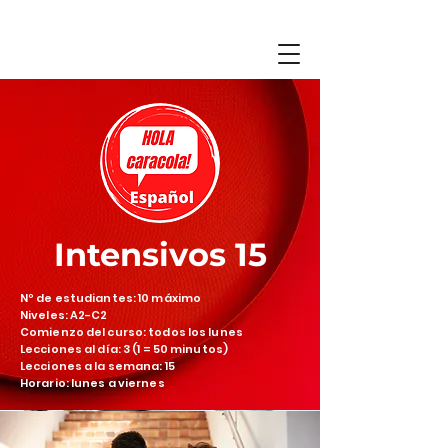
Intensivos 15
Nº de estudiantes: 10 máximo
Niveles: A2-C2
Comienzo del curso: todos los lunes
Lecciones al día: 3 (1 = 50 minutos)
Lecciones a la semana: 15
Horario: lunes a viernes